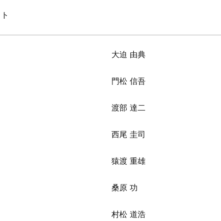
イト
大迫 由典
門松 信吾
渡部 達二
西尾 圭司
猿渡 重雄
桑原 功
村松 道浩