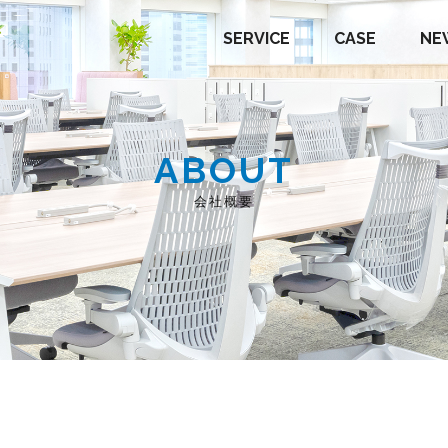
SERVICE
CASE
NE
スポ
スリリース
概要
トソリューション
スナップスナップ
メディア掲載情報
アクセス
広報
ABOUT
ップパーク
ラマン採用
グロリアーレ
サービス
会社概要
トソリューション