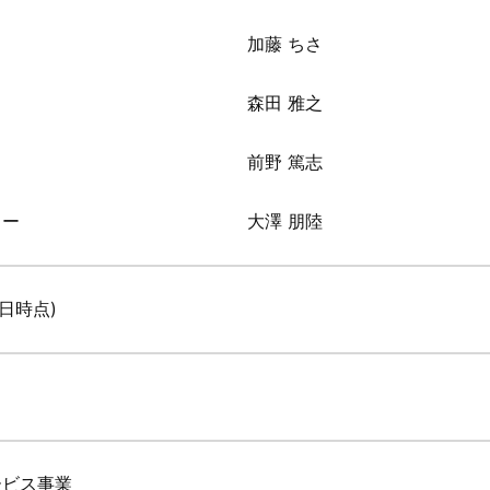
加藤 ちさ
森田 雅之
前野 篤志
ロー
大澤 朋陸
1日時点)
ービス事業