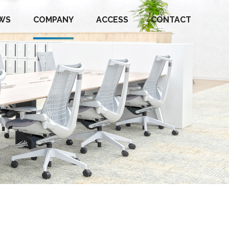
WS
COMPANY
ACCESS
CONTACT
オールスポーツコミュニティ
インフォメーション
沿革
撮影依頼
フォトマティック
その他