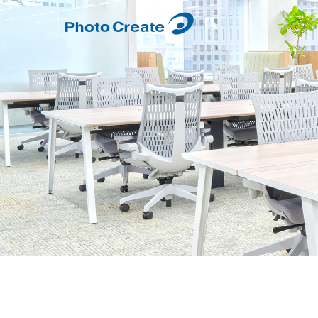
サービス一覧
ニュース一覧
会社情報
お問い合わせ
オル
プレ
会社
フォ
フォトチョイス
採用
スナ
カメ
ピックミー
フォ